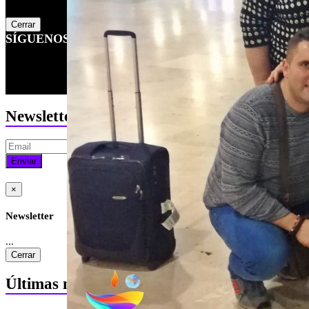
...
Cerrar
SÍGUENOS EN
Newsletter
Enviar
×
Newsletter
...
Cerrar
Últimas noticias