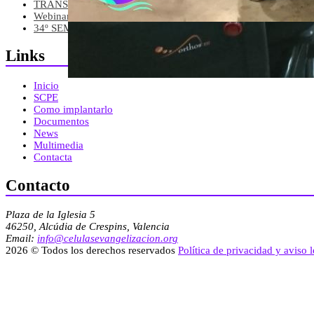
TRANSFORMA 2024
04 Julio, 2024
Webinar Células Parroquiales Evangelización ...
02 Mayo, 2024
34º SEMINARIO INTERANCIONAL
26 Marzo, 2024
Links
Inicio
SCPE
Como implantarlo
Documentos
News
Multimedia
Contacta
Contacto
Plaza de la Iglesia 5
46250, Alcúdia de Crespins, Valencia
Email:
info@celulasevangelizacion.org
2026 © Todos los derechos reservados
Política de privacidad y aviso l