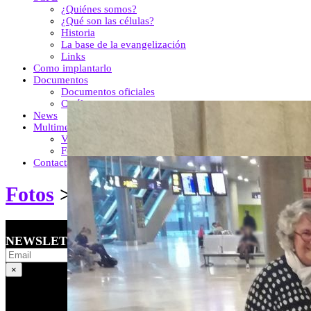
¿Quiénes somos?
¿Qué son las células?
Historia
La base de la evangelización
Links
Como implantarlo
Documentos
Documentos oficiales
Catálogo
News
Multimedia
Vídeos
Fotos
Contacta
Fotos
>
Organismo Internacional
NEWSLETTER
×
Newsletter