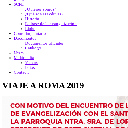
SCPE
¿Quiénes somos?
¿Qué son las células?
Historia
La base de la evangelización
Links
Como implantarlo
Documentos
Documentos oficiales
Catálogo
News
Multimedia
Vídeos
Fotos
Contacta
VIAJE A ROMA 2019