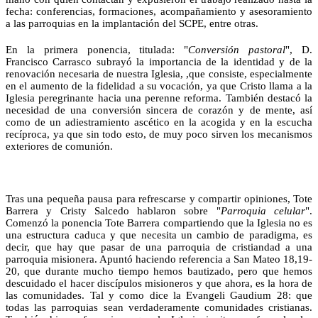
fecha: conferencias, formaciones, acompañamiento y asesoramiento
a las parroquias en la implantación del SCPE, entre otras.
En la primera ponencia, titulada: "
Conversión pastoral
", D.
Francisco Carrasco subrayó la importancia de la identidad y de la
renovación necesaria de nuestra Iglesia, ,que consiste, especialmente
en el aumento de la fidelidad a su vocación, ya que Cristo llama a la
Iglesia peregrinante hacia una perenne reforma. También destacó la
necesidad de una conversión sincera de corazón y de mente, así
como de un adiestramiento ascético en la acogida y en la escucha
recíproca, ya que sin todo esto, de muy poco sirven los mecanismos
exteriores de comunión.
Tras una pequeña pausa para refrescarse y compartir opiniones, Tote
Barrera y Cristy Salcedo hablaron sobre "
Parroquia celular
".
Comenzó la ponencia Tote Barrera compartiendo que la Iglesia no es
una estructura caduca y que necesita un cambio de paradigma, es
decir, que hay que pasar de una parroquia de cristiandad a una
parroquia misionera. Apuntó haciendo referencia a San Mateo 18,19-
20, que durante mucho tiempo hemos bautizado, pero que hemos
descuidado el hacer discípulos misioneros y que ahora, es la hora de
las comunidades. Tal y como dice la Evangeli Gaudium 28: que
todas las parroquias sean verdaderamente comunidades cristianas.