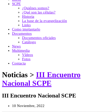
SCPE
¿Quiénes somos?
¿Qué son las células?
Historia
La base de la evangelización
Links
Como implantarlo
Documentos
Documentos oficiales
Catálogo
News
Multimedia
Vídeos
Fotos
Contacta
Noticias >
III Encuentro
Nacional SCPE
III Encuentro Nacional SCPE
10 Noviembre, 2022