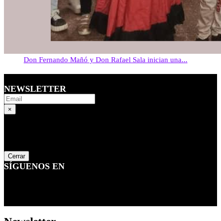
Don Fernando Mañó y Don Rafael Sala inician una...
NEWSLETTER
×
Newsletter
...
Cerrar
SÍGUENOS EN