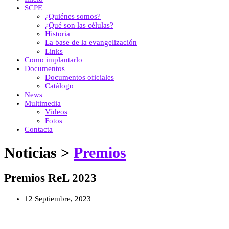
SCPE
¿Quiénes somos?
¿Qué son las células?
Historia
La base de la evangelización
Links
Como implantarlo
Documentos
Documentos oficiales
Catálogo
News
Multimedia
Vídeos
Fotos
Contacta
Noticias >
Premios
Premios ReL 2023
12 Septiembre, 2023