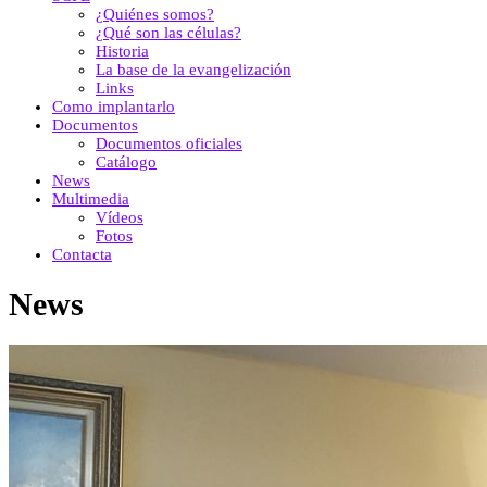
¿Quiénes somos?
¿Qué son las células?
Historia
La base de la evangelización
Links
Como implantarlo
Documentos
Documentos oficiales
Catálogo
News
Multimedia
Vídeos
Fotos
Contacta
News